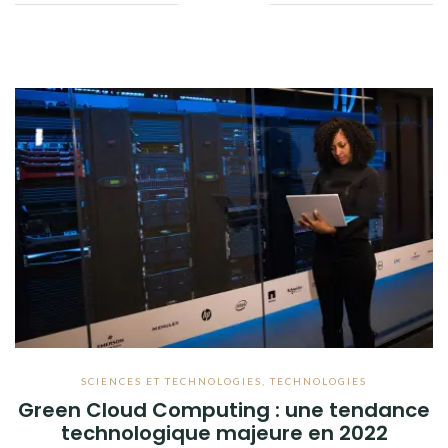
Facebook
Twitter
Google+
Pinterest
Linkedin
SCIENCES ET TECHNOLOGIES
,
TECHNOLOGIES
Green Cloud Computing : une tendance
technologique majeure en 2022