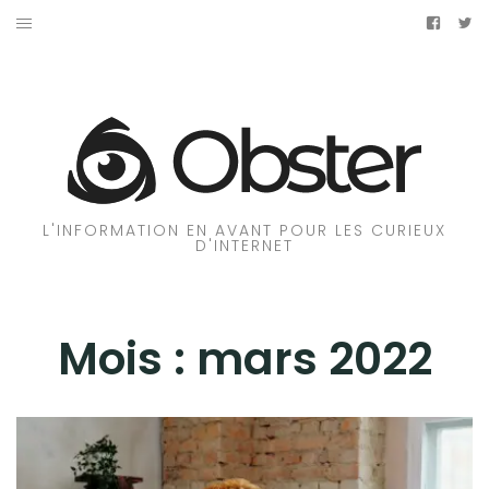
Aller
Facebo
Tw
au
ACCUEIL
contenu
ÉCONOMIE
SCIENCES ET TECHNOLOGIES
DIVERTISSEMENT
L'INFORMATION EN AVANT POUR LES CURIEUX
D'INTERNET
SPORTS
SANTÉ
Mois :
mars 2022
Facebook
Twitter