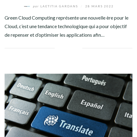
par
LAETITIA GARDANS
/
28 MARS 2022
Green Cloud Computing représente une nouvelle ère pour le
Cloud, c’est une tendance technologique qui a pour objectif
de repenser et d’optimiser les applications afin…
Facebook
Twitter
Google+
Pinterest
Linkedin